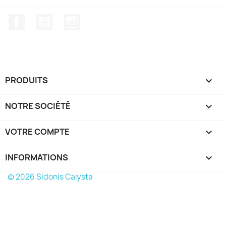
Facebook
YouTube
Instagram
PRODUITS

NOTRE SOCIÉTÉ

VOTRE COMPTE

INFORMATIONS
keyboard_arrow_down
© 2026 Sidonis Calysta