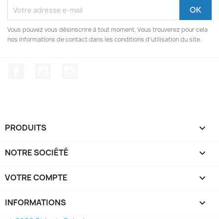
Vous pouvez vous désinscrire à tout moment. Vous trouverez pour cela
nos informations de contact dans les conditions d'utilisation du site.
Facebook
YouTube
Instagram
PRODUITS

NOTRE SOCIÉTÉ

VOTRE COMPTE

INFORMATIONS
keyboard_arrow_down