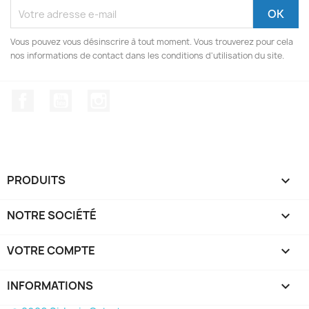
Vous pouvez vous désinscrire à tout moment. Vous trouverez pour cela
nos informations de contact dans les conditions d'utilisation du site.
Facebook
YouTube
Instagram
PRODUITS

NOTRE SOCIÉTÉ

VOTRE COMPTE

INFORMATIONS
keyboard_arrow_down