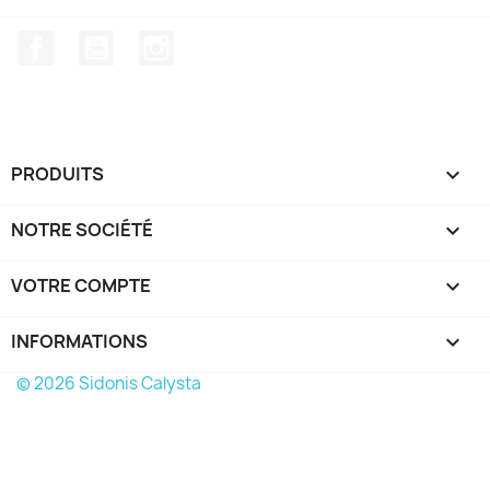
Facebook
YouTube
Instagram
PRODUITS

NOTRE SOCIÉTÉ

VOTRE COMPTE

INFORMATIONS
keyboard_arrow_down
© 2026 Sidonis Calysta