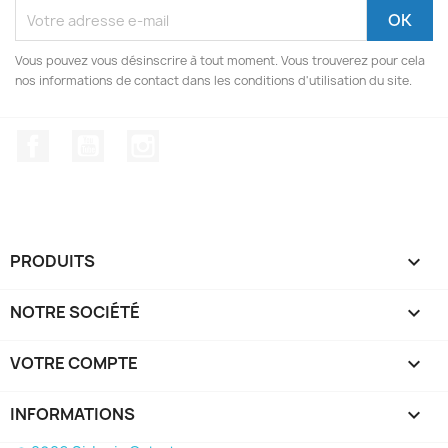
Vous pouvez vous désinscrire à tout moment. Vous trouverez pour cela
nos informations de contact dans les conditions d'utilisation du site.
Facebook
YouTube
Instagram
PRODUITS

NOTRE SOCIÉTÉ

VOTRE COMPTE

INFORMATIONS
keyboard_arrow_down