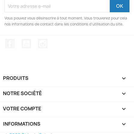
Vous pouvez vous désinscrire à tout moment. Vous trouverez pour cela
nos informations de contact dans les conditions d'utilisation du site.
Facebook
YouTube
Instagram
PRODUITS

NOTRE SOCIÉTÉ

VOTRE COMPTE

INFORMATIONS
keyboard_arrow_down