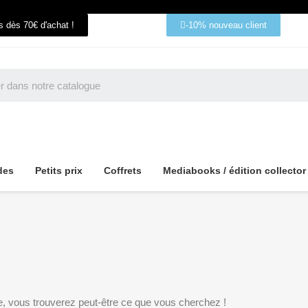
ts dès 70€ d'achat !
-10% nouveau client
des
Petits prix
Coffrets
Mediabooks / édition collector
e, vous trouverez peut-être ce que vous cherchez !