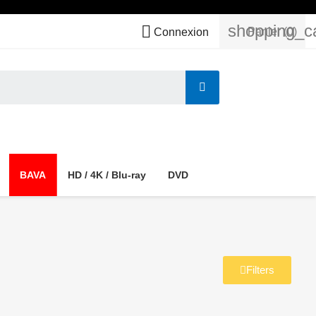
shopping_c

Panier
(0)
Connexion
BAVA
HD / 4K / Blu-ray
DVD
Filters