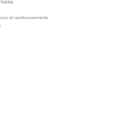
idélité
etours et remboursements
s