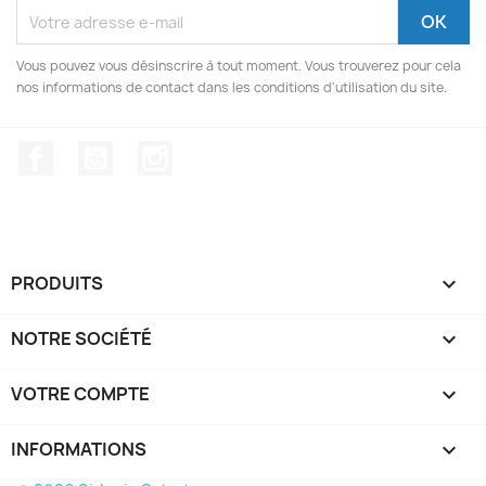
Vous pouvez vous désinscrire à tout moment. Vous trouverez pour cela
nos informations de contact dans les conditions d'utilisation du site.
Facebook
YouTube
Instagram
PRODUITS

NOTRE SOCIÉTÉ

VOTRE COMPTE

INFORMATIONS
keyboard_arrow_down