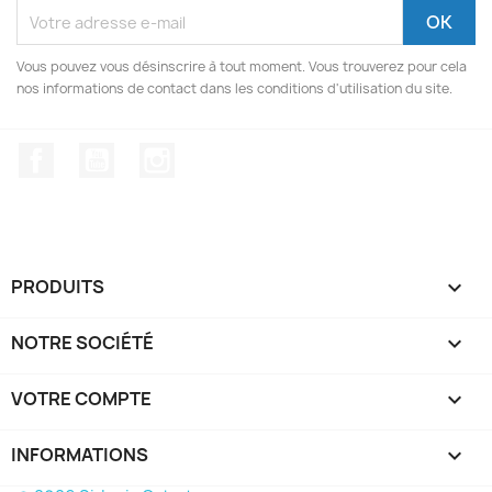
Vous pouvez vous désinscrire à tout moment. Vous trouverez pour cela
nos informations de contact dans les conditions d'utilisation du site.
Facebook
YouTube
Instagram
PRODUITS

NOTRE SOCIÉTÉ

VOTRE COMPTE

INFORMATIONS
keyboard_arrow_down