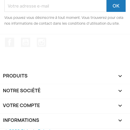
Vous pouvez vous désinscrire à tout moment. Vous trouverez pour cela
nos informations de contact dans les conditions d'utilisation du site.
Facebook
YouTube
Instagram
PRODUITS

NOTRE SOCIÉTÉ

VOTRE COMPTE

INFORMATIONS
keyboard_arrow_down