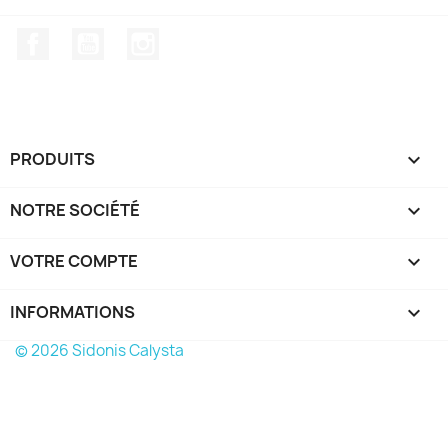
Facebook
YouTube
Instagram
PRODUITS

NOTRE SOCIÉTÉ

VOTRE COMPTE

INFORMATIONS
keyboard_arrow_down
© 2026 Sidonis Calysta