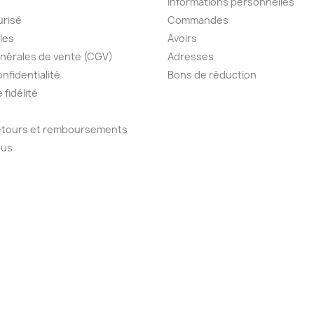
Informations personnelles
urisé
Commandes
les
Avoirs
nérales de vente (CGV)
Adresses
onfidentialité
Bons de réduction
fidélité
retours et remboursements
ous