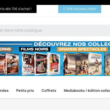
erts dès 70€ d'achat !
-10% nouveau client
ndes
Petits prix
Coffrets
Mediabooks / édition colle