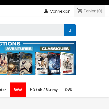
shopping_cart

Panier
(0)
Connexion
ctor
BAVA
HD / 4K / Blu-ray
DVD