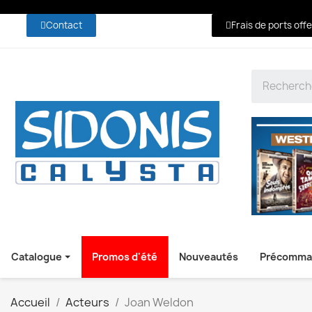
Contact
Frais de ports off
Catalogue
Promos d'été
Nouveautés
Précomma
Accueil
Acteurs
Joan Weldon