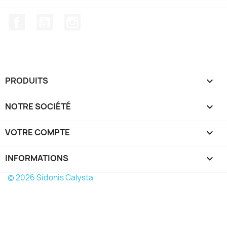
Facebook
YouTube
Instagram
PRODUITS

NOTRE SOCIÉTÉ

VOTRE COMPTE

INFORMATIONS
keyboard_arrow_down
© 2026 Sidonis Calysta