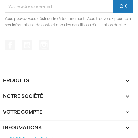
Vous pouvez vous désinscrire à tout moment. Vous trouverez pour cela
nos informations de contact dans les conditions d'utilisation du site.
Facebook
YouTube
Instagram
PRODUITS

NOTRE SOCIÉTÉ

VOTRE COMPTE

INFORMATIONS
keyboard_arrow_down