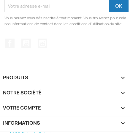
Vous pouvez vous désinscrire à tout moment. Vous trouverez pour cela
nos informations de contact dans les conditions d'utilisation du site.
Facebook
YouTube
Instagram
PRODUITS

NOTRE SOCIÉTÉ

VOTRE COMPTE

INFORMATIONS
keyboard_arrow_down