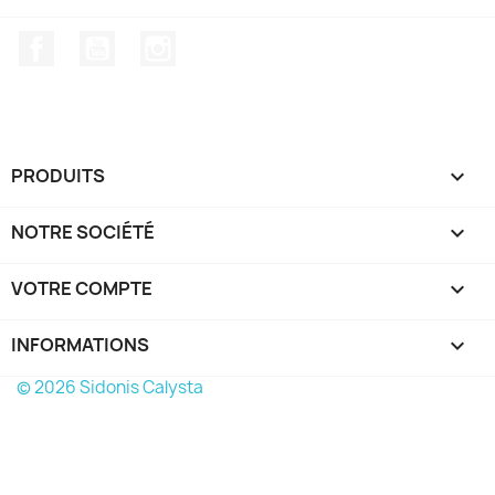
Facebook
YouTube
Instagram
PRODUITS

NOTRE SOCIÉTÉ

VOTRE COMPTE

INFORMATIONS
keyboard_arrow_down
© 2026 Sidonis Calysta