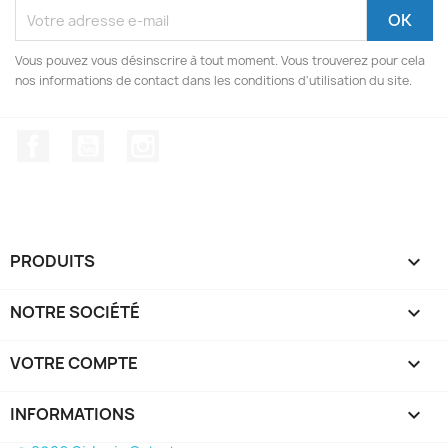
Vous pouvez vous désinscrire à tout moment. Vous trouverez pour cela
nos informations de contact dans les conditions d'utilisation du site.
Facebook
YouTube
Instagram
PRODUITS

NOTRE SOCIÉTÉ

VOTRE COMPTE

INFORMATIONS
keyboard_arrow_down