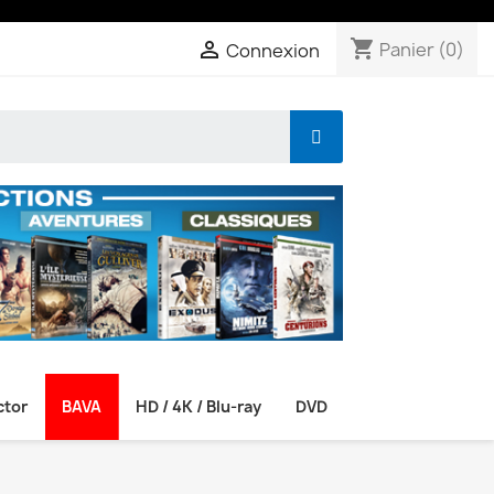
shopping_cart

Panier
(0)
Connexion
ctor
BAVA
HD / 4K / Blu-ray
DVD