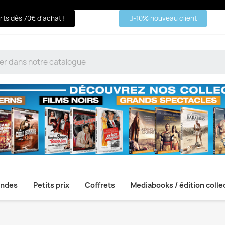
erts dès 70€ d'achat !
-10% nouveau client
ndes
Petits prix
Coffrets
Mediabooks / édition colle