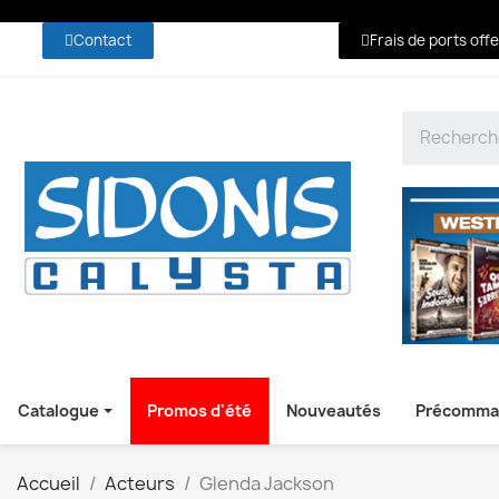
Contact
Frais de ports off
Catalogue
Promos d'été
Nouveautés
Précomma
Accueil
Acteurs
Glenda Jackson