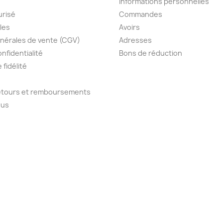
Informations personnelles
urisé
Commandes
les
Avoirs
nérales de vente (CGV)
Adresses
onfidentialité
Bons de réduction
fidélité
retours et remboursements
ous