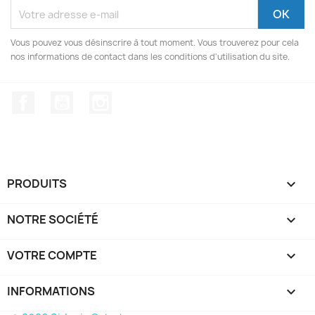
Vous pouvez vous désinscrire à tout moment. Vous trouverez pour cela
nos informations de contact dans les conditions d'utilisation du site.
Facebook
YouTube
Instagram
PRODUITS

NOTRE SOCIÉTÉ

VOTRE COMPTE

INFORMATIONS
keyboard_arrow_down