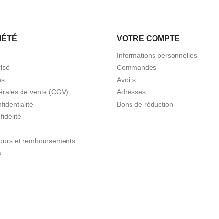
IÉTÉ
VOTRE COMPTE
Informations personnelles
isé
Commandes
es
Avoirs
érales de vente (CGV)
Adresses
fidentialité
Bons de réduction
idélité
etours et remboursements
s