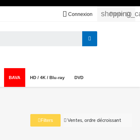
shopping_c

Panier
(0)
Connexion
BAVA
HD / 4K / Blu-ray
DVD
Filters