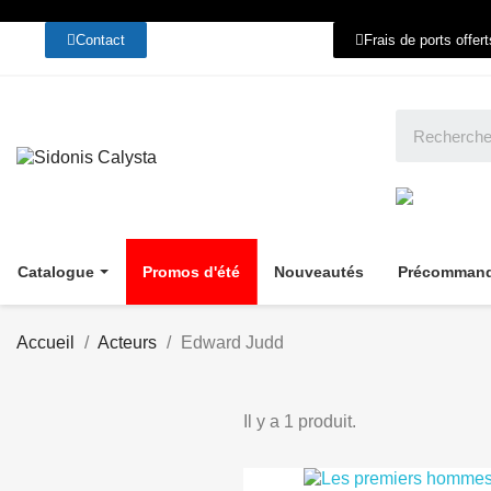
Contact
Frais de ports offer
Catalogue
Promos d'été
Nouveautés
Précomman
Accueil
Acteurs
Edward Judd
Il y a 1 produit.