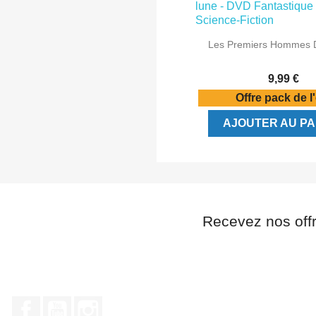

Aperçu rap
Les Premiers Hommes D
9,99 €
Offre pack de l
AJOUTER AU PA
Recevez nos off
Facebook
YouTube
Instagram