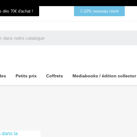
ts dès 70€ d'achat !
-10% nouveau client
des
Petits prix
Coffrets
Mediabooks / édition collector