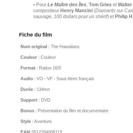
• Pour
Le Maître des Îles
,
Tom Gries
et
Walter
compositeur
Henry Mancini
(
Diamants sur Cana
sauvage, 100 dollars pour un shérif
) et
Philip H
Fiche du film
Nom original
: The Hawaiians
Couleur
: Couleur
Format
: Ration 16/9
Audio
: VO - VF - Sous-titres français
Durée
: 134mn
Support
: DVD
Bonus
: Présentation du film et documentaire
Style
: Aventure
EAN:
3512394006119