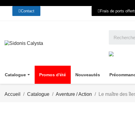
Contact
Frais de ports offer
Catalogue
Promos d'été
Nouveautés
Précomman
Accueil
Catalogue
Aventure / Action
Le maître des îl