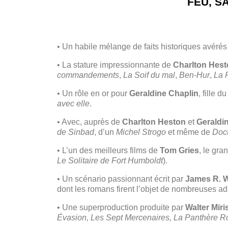
FEU, S
• Un habile mélange de faits historiques avérés e
• La stature impressionnante de
Charlton Hes
commandements
,
La Soif du mal
,
Ben-Hur
,
La 
• Un rôle en or pour
Geraldine Chaplin
, fille 
avec elle
.
• Avec, auprès de
Charlton Heston
et
Geraldi
de Sinbad
, d’un
Michel Strogo
et même de
Doct
• L’un des meilleurs films de
Tom Gries
, le gra
Le Solitaire de Fort Humboldt
).
• Un scénario passionnant écrit par
James R. 
dont les romans firent l’objet de nombreuses a
• Une superproduction produite par
Walter Miri
Évasion, Les Sept Mercenaires, La Panthère Ro