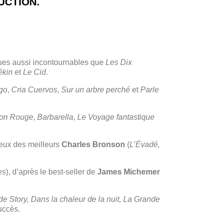
UCTION.
ques aussi incontournables que
Les Dix
ékin
et
Le Cid
.
go
,
Cria Cuervos
,
Sur un arbre perché
et
Parle
ron Rouge
,
Barbarella
,
Le Voyage fantastique
eux des meilleurs
Charles Bronson
(
L’Évadé,
es
), d’après le best-seller de
James Michemer
e Story, Dans la chaleur de la nuit, La Grande
succès.