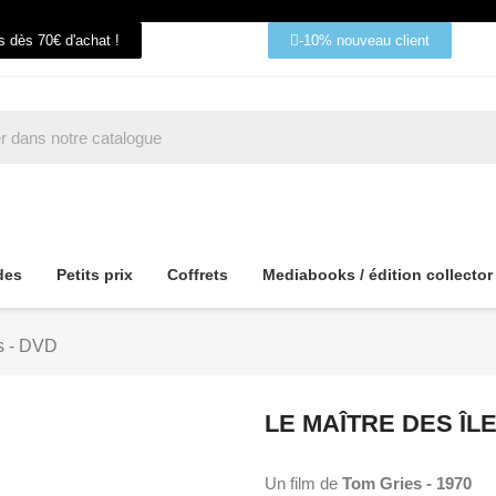
ts dès 70€ d'achat !
-10% nouveau client
des
Petits prix
Coffrets
Mediabooks / édition collector
es - DVD
LE MAÎTRE DES ÎLE
Un film de
Tom Gries - 1970