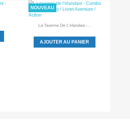
NOUVEAU

Aperçu rapide
La Taverne De L'irlandais -...
AJOUTER AU PANIER