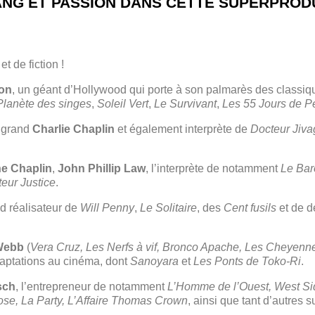
ANG ET PASSION DANS CETTE SUPERPROD
t de fiction !
ton
, un géant d’Hollywood qui porte à son palmarès des classi
Planète des singes
,
Soleil Vert
,
Le Survivant
,
Les 55 Jours de P
du grand
Charlie Chaplin
et également interprète de
Docteur Jiva
ne Chaplin
,
John Phillip Law
, l’interprète de notamment
Le Ba
eur Justice
.
nd réalisateur de
Will Penny
,
Le Solitaire
, des
Cent fusils
et de d
Webb
(
Vera Cruz, Les Nerfs à vif, Bronco Apache, Les Cheyenn
daptations au cinéma, dont
Sanoyara
et
Les Ponts de Toko-Ri
.
sch
, l’entrepreneur de notamment
L’Homme de l’Ouest, West Sid
se, La Party, L’Affaire Thomas Crown
, ainsi que tant d’autres 