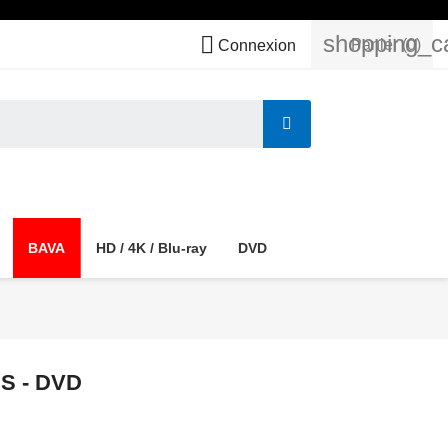
shopping_c

Panier
(0)
Connexion
BAVA
HD / 4K / Blu-ray
DVD
S - DVD