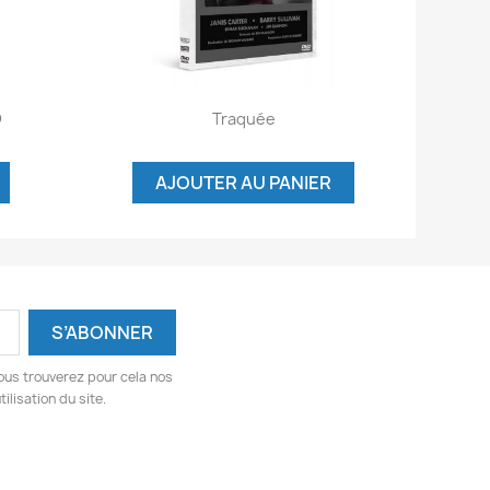
Aperçu rapide

D
Traquée
AJOUTER AU PANIER
ous trouverez pour cela nos
ilisation du site.