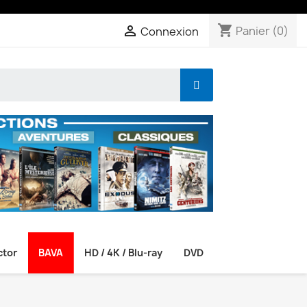
shopping_cart

Panier
(0)
Connexion
ctor
BAVA
HD / 4K / Blu-ray
DVD