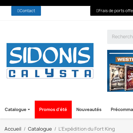
Contact
Frais de ports off
Catalogue
Promos d'été
Nouveautés
Précomma
Accueil
Catalogue
L'Expédition du Fort King