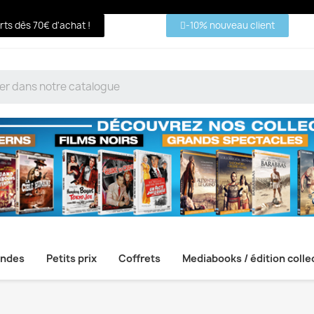
erts dès 70€ d'achat !
-10% nouveau client
ndes
Petits prix
Coffrets
Mediabooks / édition colle