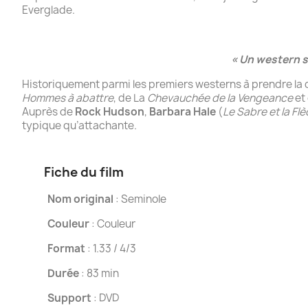
Everglade.
« Un western s
Historiquement parmi les premiers westerns à prendre la 
Hommes à abattre
, de La
Chevauchée de la Vengeance
et
Auprès de
Rock Hudson
,
Barbara Hale
(
Le Sabre et la Fl
typique qu’attachante.
Fiche du film
Nom original
: Seminole
Couleur
: Couleur
Format
: 1.33 / 4/3
Durée
: 83 min
Support
: DVD