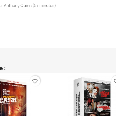
sur Anthony Quinn (57 minutes)
e :
favorite_border
favori