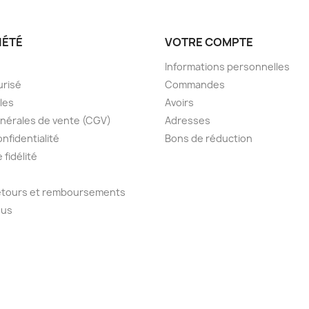
IÉTÉ
VOTRE COMPTE
Informations personnelles
urisé
Commandes
les
Avoirs
nérales de vente (CGV)
Adresses
onfidentialité
Bons de réduction
fidélité
retours et remboursements
ous