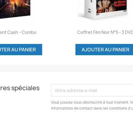
Aperçu rapide
Aperçu rapide

ent Cash - Combo
Coffret Film Noir N°5 - 3 DV
TER AU PANIER
AJOUTER AU PANIER
res spéciales
Vous pouvez vous désinscrire à tout moment. V
informations de contact dans les conditions d'ut