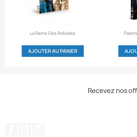
Aperçu rapide


La Reine Des Rebelles
Paiem
AJOUTER AU PANIER
AJOU
Recevez nos off
Facebook
YouTube
Instagram