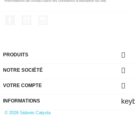
informations de contact dans les conditions d'utilisation du site.
Facebook
YouTube
Instagram

PRODUITS

NOTRE SOCIÉTÉ

VOTRE COMPTE
key
INFORMATIONS
© 2026 Sidonis Calysta