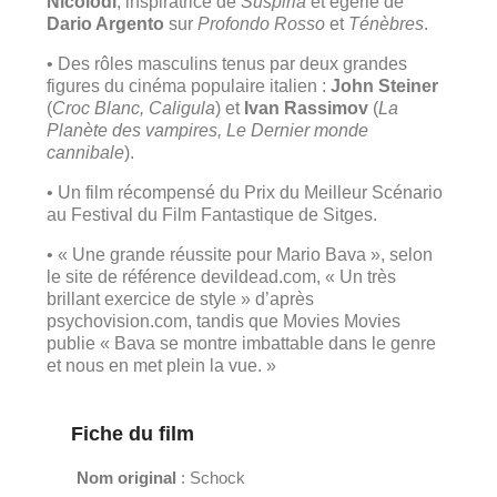
Nicolodi
, inspiratrice de
Suspiria
et égérie de
Dario Argento
sur
Profondo Rosso
et
Ténèbres
.
• Des rôles masculins tenus par deux grandes
figures du cinéma populaire italien :
John Steiner
(
Croc Blanc, Caligula
) et
Ivan Rassimov
(
La
Planète des vampires, Le Dernier monde
cannibale
).
• Un film récompensé du Prix du Meilleur Scénario
au Festival du Film Fantastique de Sitges.
• « Une grande réussite pour Mario Bava », selon
le site de référence devildead.com, « Un très
brillant exercice de style » d’après
psychovision.com, tandis que Movies Movies
publie « Bava se montre imbattable dans le genre
et nous en met plein la vue. »
Fiche du film
Nom original
: Schock