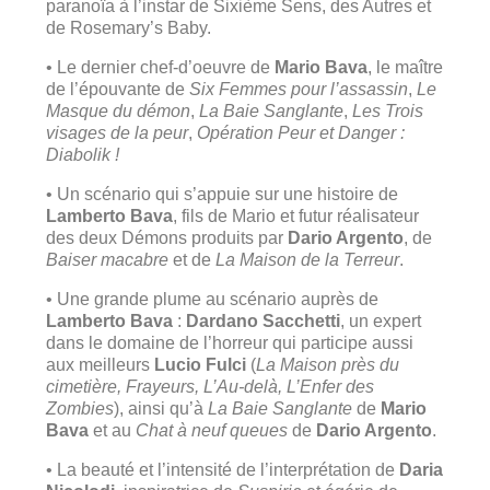
paranoïa à l’instar de Sixième Sens, des Autres et
de Rosemary’s Baby.
• Le dernier chef-d’oeuvre de
Mario Bava
, le maître
de l’épouvante de
Six Femmes pour l’assassin
,
Le
Masque du démon
,
La Baie Sanglante
,
Les Trois
visages de la peur
,
Opération Peur et Danger :
Diabolik !
• Un scénario qui s’appuie sur une histoire de
Lamberto Bava
, fils de Mario et futur réalisateur
des deux Démons produits par
Dario Argento
, de
Baiser macabre
et de
La Maison de la Terreur
.
• Une grande plume au scénario auprès de
Lamberto Bava
:
Dardano Sacchetti
, un expert
dans le domaine de l’horreur qui participe aussi
aux meilleurs
Lucio Fulci
(
La Maison près du
cimetière, Frayeurs, L’Au-delà, L’Enfer des
Zombies
), ainsi qu’à
La Baie Sanglante
de
Mario
Bava
et au
Chat à neuf queues
de
Dario Argento
.
• La beauté et l’intensité de l’interprétation de
Daria