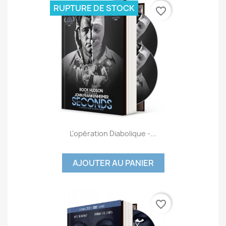
RUPTURE DE STOCK
favorite_border
L'opération Diabolique -...
AJOUTER AU PANIER
favorite_border