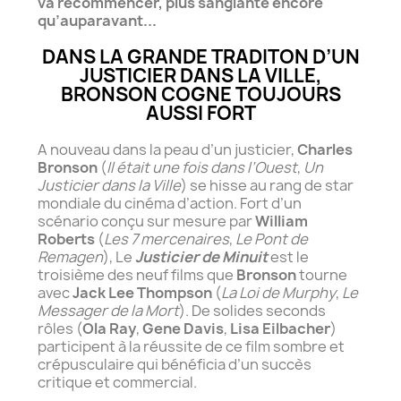
va recommencer, plus sanglante encore
qu’auparavant...
DANS LA GRANDE TRADITON D’UN
JUSTICIER DANS LA VILLE,
BRONSON COGNE TOUJOURS
AUSSI FORT
A nouveau dans la peau d’un justicier,
Charles
Bronson
(
Il était une fois dans l’Ouest
,
Un
Justicier dans la Ville
) se hisse au rang de star
mondiale du cinéma d’action. Fort d’un
scénario conçu sur mesure par
William
Roberts
(
Les 7 mercenaires
,
Le Pont de
Remagen
), Le
Justicier de Minuit
est le
troisième des neuf films que
Bronson
tourne
avec
Jack Lee Thompson
(
La Loi de Murphy
,
Le
Messager de la Mort
). De solides seconds
rôles (
Ola Ray
,
Gene Davis
,
Lisa Eilbacher
)
participent à la réussite de ce film sombre et
crépusculaire qui bénéficia d’un succès
critique et commercial.