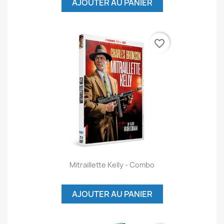
AJOUTER AU PANIER
favorite_border
Mitraillette Kelly - Combo
AJOUTER AU PANIER