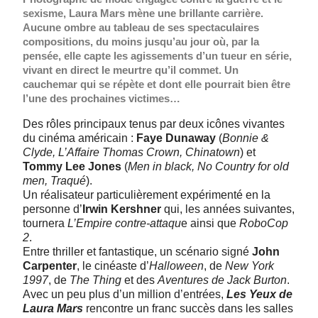
sexisme, Laura Mars mène une brillante carrière.
Aucune ombre au tableau de ses spectaculaires
compositions, du moins jusqu’au jour où, par la
pensée, elle capte les agissements d’un tueur en série,
vivant en direct le meurtre qu’il commet. Un
cauchemar qui se répète et dont elle pourrait bien être
l’une des prochaines victimes…
Des rôles principaux tenus par deux icônes vivantes
du cinéma américain :
Faye Dunaway
(
Bonnie &
Clyde, L’Affaire Thomas Crown, Chinatown
) et
Tommy Lee Jones
(
Men in black, No Country for old
men, Traqué
).
Un réalisateur particulièrement expérimenté en la
personne d’
Irwin Kershner
qui, les années suivantes,
tournera
L’Empire contre-attaqu
e ainsi que
RoboCop
2
.
Entre thriller et fantastique, un scénario signé
John
Carpenter
, le cinéaste d’
Halloween
, de
New York
1997
, de
The Thing
et des
Aventures de Jack Burton
.
Avec un peu plus d’un million d’entrées,
Les Yeux de
Laura Mars
rencontre un franc succès dans les salles