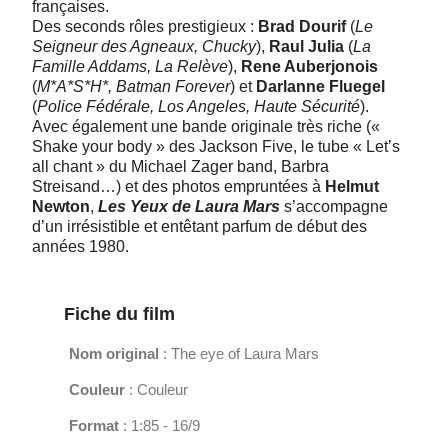
françaises.
Des seconds rôles prestigieux :
Brad Dourif
(
Le
Seigneur des Agneaux, Chucky
),
Raul Julia
(
La
Famille Addams, La Relève
),
Rene Auberjonois
(
M*A*S*H*, Batman Forever
) et
Darlanne Fluegel
(
Police Fédérale, Los Angeles, Haute Sécurité
).
Avec également une bande originale très riche («
Shake your body » des Jackson Five, le tube « Let’s
all chant » du Michael Zager band, Barbra
Streisand…) et des photos empruntées à
Helmut
Newton
,
Les Yeux de Laura Mars
s’accompagne
d’un irrésistible et entêtant parfum de début des
années 1980.
Fiche du film
Nom original
: The eye of Laura Mars
Couleur
: Couleur
Format
: 1:85 - 16/9