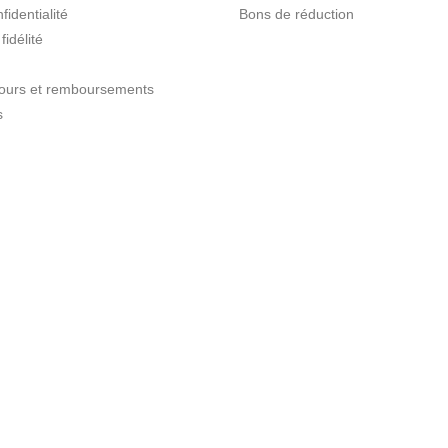
fidentialité
Bons de réduction
idélité
etours et remboursements
s