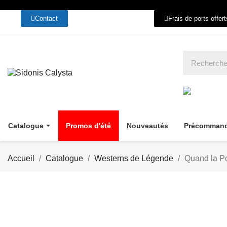
Contact
Frais de ports offer
Catalogue
Promos d'été
Nouveautés
Précomman
Accueil
Catalogue
Westerns de Légende
Quand la P