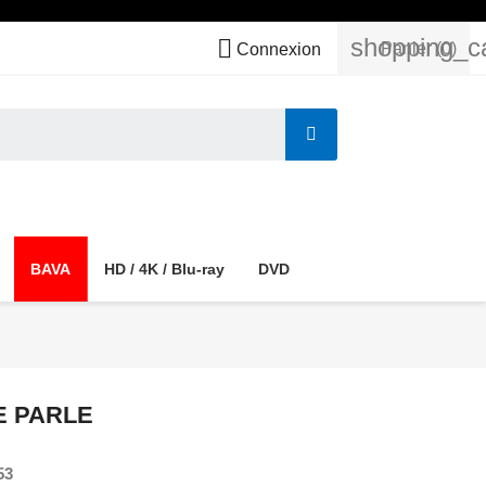
shopping_c

Panier
(0)
Connexion
BAVA
HD / 4K / Blu-ray
DVD
E PARLE
53