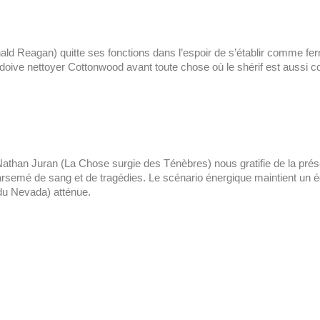
d Reagan) quitte ses fonctions dans l’espoir de s’établir comme fe
oive nettoyer Cottonwood avant toute chose où le shérif est aussi corr
athan Juran (La Chose surgie des Ténèbres) nous gratifie de la prés
arsemé de sang et de tragédies. Le scénario énergique maintient un éq
du Nevada) atténue.