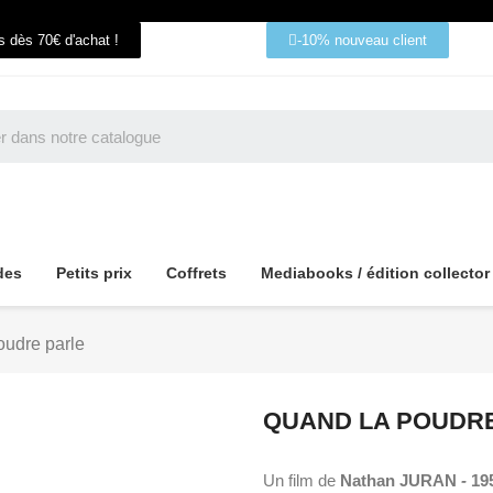
ts dès 70€ d'achat !
-10% nouveau client
des
Petits prix
Coffrets
Mediabooks / édition collector
oudre parle
QUAND LA POUDR
Un film de
Nathan JURAN
-
19