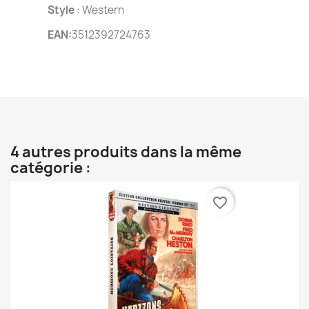
Style
: Western
EAN:
3512392724763
4 autres produits dans la même
catégorie :
favorite_border