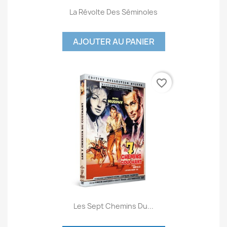
La Révolte Des Séminoles
AJOUTER AU PANIER
favorite_border
Les Sept Chemins Du...