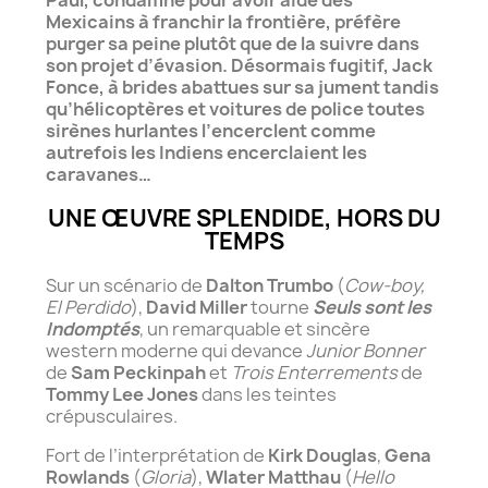
Paul, condamné pour avoir aidé des
Mexicains à franchir la frontière, préfère
purger sa peine plutôt que de la suivre dans
son projet d’évasion. Désormais fugitif, Jack
Fonce, à brides abattues sur sa jument tandis
qu’hélicoptères et voitures de police toutes
sirènes hurlantes l’encerclent comme
autrefois les Indiens encerclaient les
caravanes…
UNE ŒUVRE SPLENDIDE, HORS DU
TEMPS
Sur un scénario de
Dalton Trumbo
(
Cow-boy,
El Perdido
),
David Miller
tourne
Seuls sont les
Indomptés
, un remarquable et sincère
western moderne qui devance
Junior Bonner
de
Sam Peckinpah
et
Trois Enterrements
de
Tommy Lee Jones
dans les teintes
crépusculaires.
Fort de l’interprétation de
Kirk Douglas
,
Gena
Rowlands
(
Gloria
),
Wlater Matthau
(
Hello