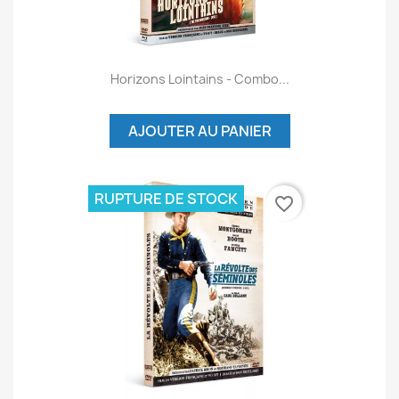
Horizons Lointains - Combo...
AJOUTER AU PANIER
RUPTURE DE STOCK
favorite_border