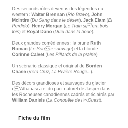
Des seconds rôles devenus des légendes du
western :
Walter Brennan
(
Rio Bravo
),
John
McIntire
(
Du Sang dans le désert
),
Jack Elam
(
El
Perdido
),
Henry Morgan
(
Le Train si era trois
fois
) et
Royal Dano
(
Duel dans la boue
).
Deux grandes comédiennes : la brune
Ruth
Roman
(
Le Sou e sauvage
) et la blonde
Corinne Calvet
(
Les Pillards de la prairie
).
Un scénario classique et original de
Borden
Chase
(V
era Cruz, La Rivière Rouge...
).
Des décors grandioses et sauvages du glacier
d'Athabasca et du parc naturel de Jasper dans
les Rocheuses canadiennes cadrés et éclairés par
William Daniels
(
La Conquête de l'Ouest
).
Fiche du film