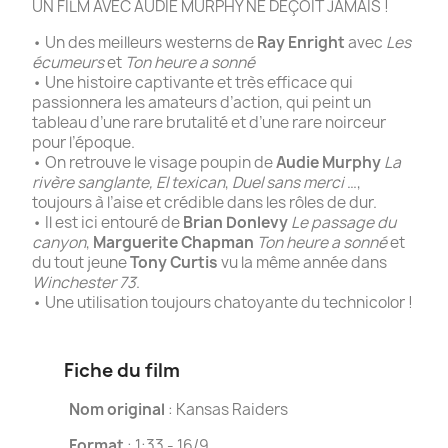
UN FILM AVEC AUDIE MURPHY NE DÉÇOIT JAMAIS !
• Un des meilleurs westerns de
Ray Enright
avec
Les
écumeurs
et
Ton heure a sonné
• Une histoire captivante et très efficace qui
passionnera les amateurs d’action, qui peint un
tableau d’une rare brutalité et d’une rare noirceur
pour l’époque.
• On retrouve le visage poupin de
Audie Murphy
La
rivère sanglante, El texican
,
Duel sans merci
…,
toujours à l’aise et crédible dans les rôles de dur.
• Il est ici entouré de
Brian Donlevy
Le passage du
canyon
,
Marguerite Chapman
Ton heure a sonné
et
du tout jeune
Tony Curtis
vu la même année dans
Winchester 73
.
• Une utilisation toujours chatoyante du technicolor !
Fiche du film
Nom original
: Kansas Raiders
Format
: 1:33 - 16/9