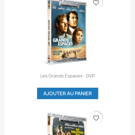
favorite_border
Les Grands Espaces - DVD
AJOUTER AU PANIER
favorite_border