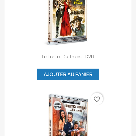
Le Traitre Du Texas - DVD
AJOUTER AU PANIER
favorite_border