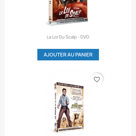
La Loi Du Scalp - DVD
AJOUTER AU PANIER
favorite_border