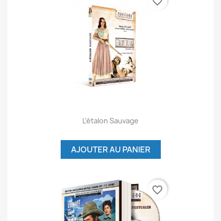
favorite_border
L’étalon Sauvage
AJOUTER AU PANIER
favorite_border