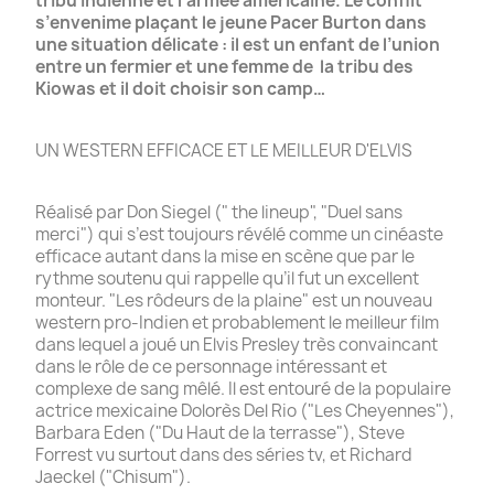
tribu indienne et l’armée américaine. Le conflit
s’envenime plaçant le jeune Pacer
Burton dans
une situation délicate : il est un enfant de l’union
entre un fermier et une femme de
la tribu des
Kiowas et il doit choisir son camp…
UN WESTERN EFFICACE ET LE MEILLEUR D'ELVIS
Réalisé par Don Siegel (" the lineup", "Duel sans
merci") qui s’est toujours révélé comme un cinéaste
efficace autant dans la mise en scène que par le
rythme soutenu qui rappelle qu’il fut un excellent
monteur. "Les rôdeurs de la plaine" est un nouveau
western pro-Indien et probablement le meilleur film
dans lequel a joué un Elvis Presley très convaincant
dans le rôle de ce personnage intéressant et
complexe de sang mêlé. Il est entouré de la populaire
actrice mexicaine Dolorès Del Rio ("Les Cheyennes"),
Barbara Eden ("Du Haut de la terrasse"), Steve
Forrest vu surtout dans des séries tv, et Richard
Jaeckel ("Chisum").