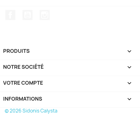
Facebook
YouTube
Instagram
PRODUITS

NOTRE SOCIÉTÉ

VOTRE COMPTE

INFORMATIONS
keyboard_arrow_down
© 2026 Sidonis Calysta