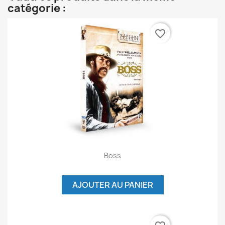
catégorie :
favorite_border
Boss
AJOUTER AU PANIER