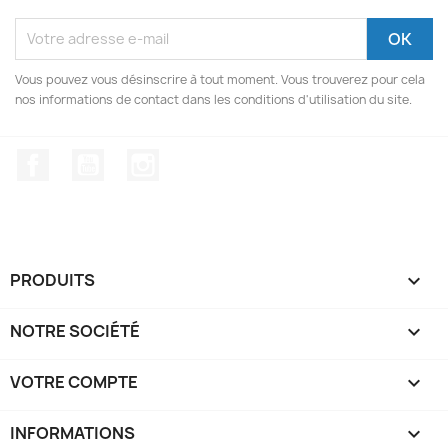
Vous pouvez vous désinscrire à tout moment. Vous trouverez pour cela
nos informations de contact dans les conditions d'utilisation du site.
Facebook
YouTube
Instagram
PRODUITS

NOTRE SOCIÉTÉ

VOTRE COMPTE

INFORMATIONS
keyboard_arrow_down