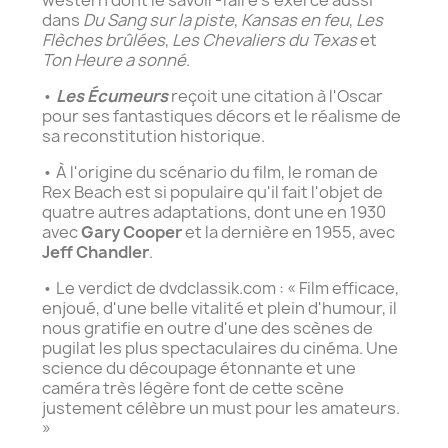
dans
Du Sang sur la piste
,
Kansas en feu
,
Les
Flèches brûlées
,
Les Chevaliers du Texas
et
Ton Heure a sonné
.
•
Les Écumeurs
reçoit une citation à l'Oscar
pour ses fantastiques décors et le réalisme de
sa reconstitution historique.
• À l'origine du scénario du film, le roman de
Rex Beach est si populaire qu'il fait l'objet de
quatre autres adaptations, dont une en 1930
avec
Gary Cooper
et la dernière en 1955, avec
Jeff Chandler
.
• Le verdict de dvdclassik.com : « Film efficace,
enjoué, d'une belle vitalité et plein d'humour, il
nous gratifie en outre d'une des scènes de
pugilat les plus spectaculaires du cinéma. Une
science du découpage étonnante et une
caméra très légère font de cette scène
justement célèbre un must pour les amateurs.
»