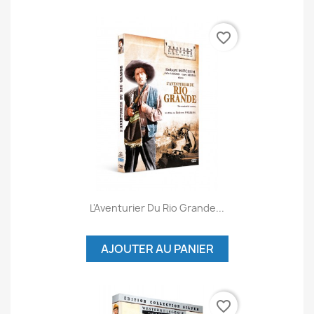
favorite_border
L'Aventurier Du Rio Grande...
AJOUTER AU PANIER
favorite_border