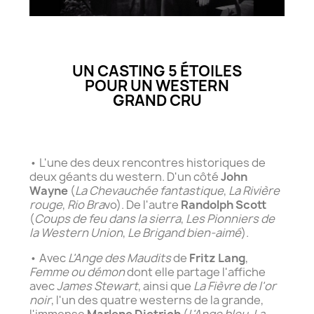
UN CASTING 5 ÉTOILES
POUR UN WESTERN
GRAND CRU
• L'une des deux rencontres historiques de
deux géants du western. D'un côté
John
Wayne
(
La Chevauchée fantastique
,
La Rivière
rouge
,
Rio Bra
vo). De l'autre
Randolph Scott
(
Coups de feu dans la sierra
,
Les Pionniers de
la Western Union
,
Le Brigand bien-aimé
).
• Avec
L'Ange des Maudits
de
Fritz Lang
,
Femme ou démon
dont elle partage l'affiche
avec
James Stewart
, ainsi que
La Fièvre de l'or
noir
, l'un des quatre westerns de la grande,
l'immense
Marlene Dietrich
(
L'Ange bleu
,
La