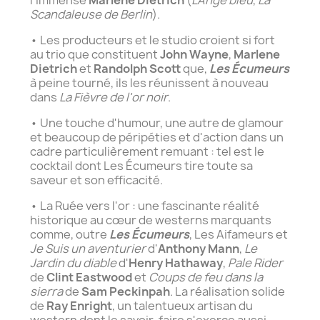
Scandaleuse de Berlin
).
• Les producteurs et le studio croient si fort
au trio que constituent
John Wayne
,
Marlene
Dietrich
et
Randolph Scott
que,
Les Écumeurs
à peine tourné, ils les réunissent à nouveau
dans
La Fièvre de l'or noir
.
• Une touche d'humour, une autre de glamour
et beaucoup de péripéties et d'action dans un
cadre particulièrement remuant : tel est le
cocktail dont Les Écumeurs tire toute sa
saveur et son efficacité.
• La Ruée vers l'or : une fascinante réalité
historique au cœur de westerns marquants
comme, outre
Les Écumeurs
, Les Aifameurs et
Je Suis un aventurier
d'
Anthony Mann
,
Le
Jardin du diable
d'
Henry Hathaway
,
Pale Rider
de
Clint Eastwood
et
Coups de feu dans la
sierra
de
Sam Peckinpah
. La réalisation solide
de
Ray Enright
, un talentueux artisan du
western dont le savoir-faire s'exerce aussi