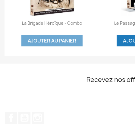
Aperçu rapide


La Brigade Héroïque - Combo
Le Passa
AJOUTER AU PANIER
AJOU
Recevez nos off
Facebook
YouTube
Instagram