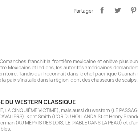
Partager
manches franchit la frontière mexicaine et enlève plusieurs f
ntre Mexicains et Indiens, les autorités américaines demandent
rritoire. Tandis qu’il reconnaît dans le chef pacifique Quanah 
e la paix s’installe dans la région, dont des chasseurs de scalps
GE DU WESTERN CLASSIQUE
E, LA CINQUIÈME VICTIME), mais aussi du western (LE PASSAGE
CAVALIERS), Kent Smith (L’OR DU HOLLANDAIS) et Henry Brand
Sherman (AU MÉPRIS DES LOIS, LE DIABLE DANS LA PEAU) et d’une 
ables.