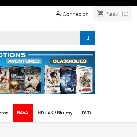
shopping_cart

Panier
(0)
Connexion
ctor
BAVA
HD / 4K / Blu-ray
DVD