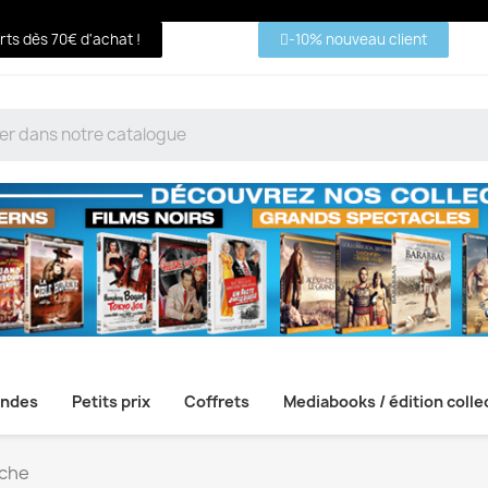
erts dès 70€ d'achat !
-10% nouveau client
ndes
Petits prix
Coffrets
Mediabooks / édition colle
che