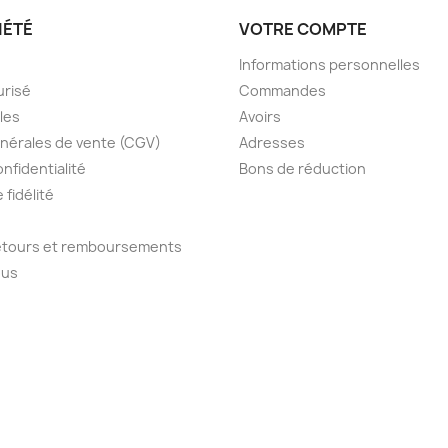
IÉTÉ
VOTRE COMPTE
Informations personnelles
urisé
Commandes
les
Avoirs
nérales de vente (CGV)
Adresses
onfidentialité
Bons de réduction
fidélité
retours et remboursements
ous