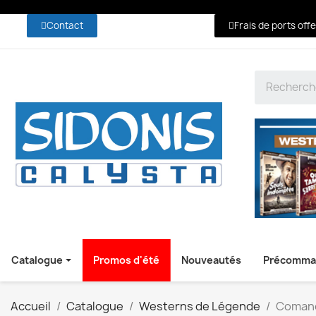
Contact
Frais de ports off
Catalogue
Promos d'été
Nouveautés
Précomma
Accueil
Catalogue
Westerns de Légende
Coman