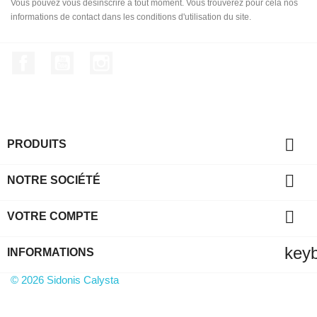
Vous pouvez vous désinscrire à tout moment. Vous trouverez pour cela nos
informations de contact dans les conditions d'utilisation du site.
Facebook
YouTube
Instagram

PRODUITS

NOTRE SOCIÉTÉ

VOTRE COMPTE
key
INFORMATIONS
© 2026 Sidonis Calysta