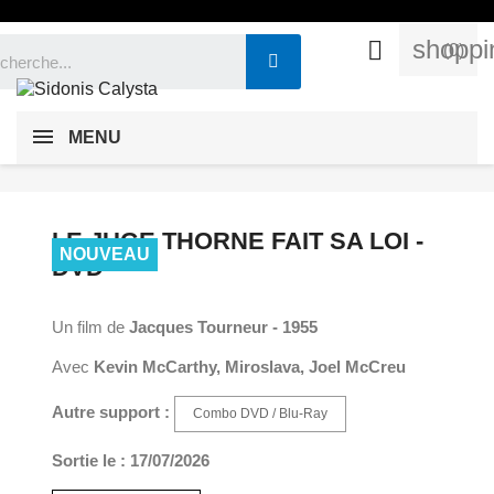
shoppi

(0)
MENU
LE JUGE THORNE FAIT SA LOI -
NOUVEAU
DVD
Un film de
Jacques Tourneur - 1955
Avec
Kevin McCarthy, Miroslava, Joel McCreu
Autre support :
Combo DVD / Blu-Ray
Sortie le : 17/07/2026