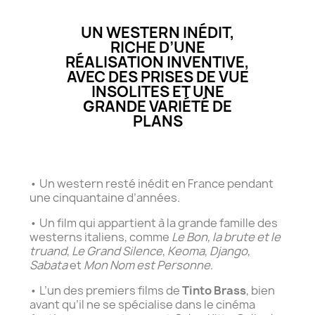
UN WESTERN INÉDIT,
RICHE D’UNE
RÉALISATION INVENTIVE,
AVEC DES PRISES DE VUE
INSOLITES ET UNE
GRANDE VARIÉTÉ DE
PLANS
• Un western resté inédit en France pendant
une cinquantaine d’années.
• Un film qui appartient à la grande famille des
westerns italiens, comme
Le Bon, la brute et le
truand
,
Le Grand Silence
,
Keoma
,
Django
,
Sabata
et
Mon Nom est Personne
.
• L’un des premiers films de
Tinto Brass
, bien
avant qu’il ne se spécialise dans le cinéma