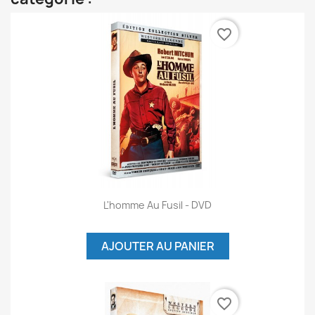
favorite_border
L'homme Au Fusil - DVD
AJOUTER AU PANIER
favorite_border