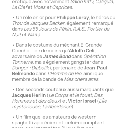
érotique avec notamment
Salon Kitty, Caligula,
La Clef
et
Vices et Caprices
.
• Un rôle en or pour
Philippe Leroy
, le héros du
Trou de Jacques Becker
, également remarqué
dans
Les 55 Jours de Pékin, R.A.S., Portier de
Nuit
et
Nikita
.
• Dans le costume du méchant El Grande
Concho, rien de moins qu’
Aldolfo Celi
,
adversaire de
James Bond
dans
Opération
Tonnerre
, mais également gangster dans
Danger : Diabolik !
, partenaire de
Jean-Paul
Belmondo
dans
L’Homme de Rio
, ainsi que
membre de la bande de
Mes chers amis
.
• Des seconds couteaux aussi marquants que
Jacques Herlin
(
Le Corps et le fouet, Des
Hommes et des dieux
) et
Victor Israel
(
L’Île
mystérieuse, La Résidence
).
• Un film que les amateurs de western
spaghetti apprécieront, celui-ci comptant