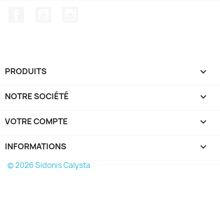
Facebook
YouTube
Instagram
PRODUITS

NOTRE SOCIÉTÉ

VOTRE COMPTE

INFORMATIONS
keyboard_arrow_down
© 2026 Sidonis Calysta