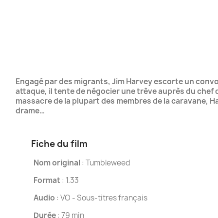
Engagé par des migrants, Jim Harvey escorte un convoi s
attaque, il tente de négocier une trêve auprès du chef de
massacre de la plupart des membres de la caravane, Harv
drame…
Fiche du film
Nom original
: Tumbleweed
Format
: 1.33
Audio
: VO - Sous-titres français
Durée
: 79 min