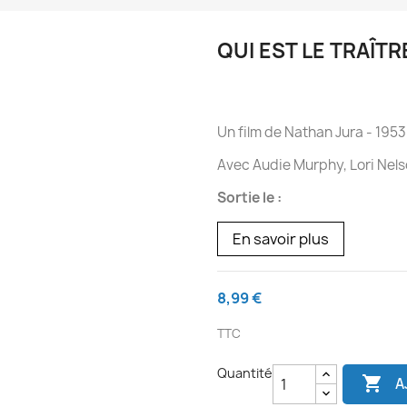
QUI EST LE TRAÎTR
Un film de Nathan Jura
- 1953
Avec Audie Murphy, Lori Nelson
Sortie le :
En savoir plus
8,99 €
TTC
Quantité

A