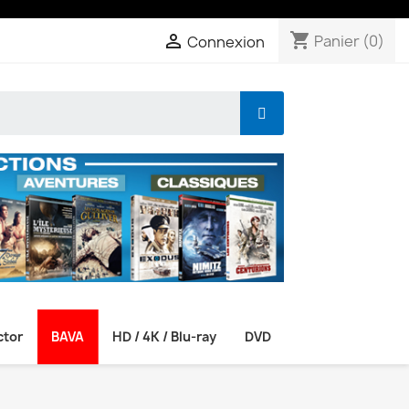
shopping_cart

Panier
(0)
Connexion
ctor
BAVA
HD / 4K / Blu-ray
DVD