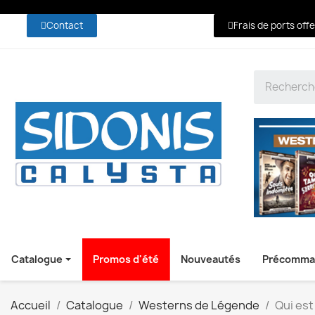
Contact
Frais de ports off
Catalogue
Promos d'été
Nouveautés
Précomma
Accueil
Catalogue
Westerns de Légende
Qui est 