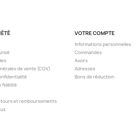
IÉTÉ
VOTRE COMPTE
Informations personnelles
urisé
Commandes
les
Avoirs
nérales de vente (CGV)
Adresses
onfidentialité
Bons de réduction
fidélité
retours et remboursements
ous