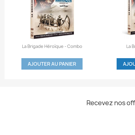
Aperçu rapide


La Brigade Héroïque - Combo
La 
AJOUTER AU PANIER
AJOU
Recevez nos off