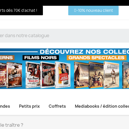
erts dès 70€ d'achat !
-10% nouveau client
ndes
Petits prix
Coffrets
Mediabooks / édition colle
le traître ?