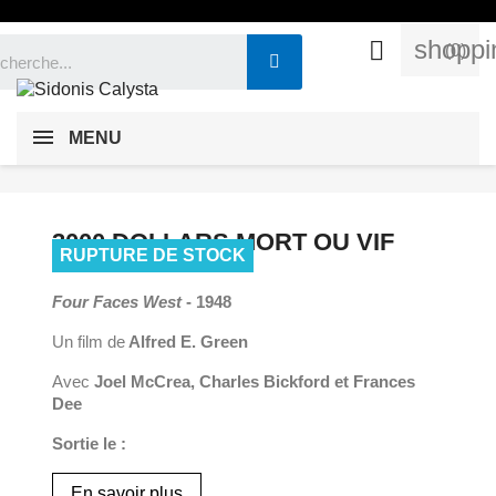
shoppi

(0)
MENU
3000 DOLLARS MORT OU VIF
RUPTURE DE STOCK
Four Faces West
- 1948
Un film de
Alfred E. Green
Avec
Joel McCrea, Charles Bickford et Frances
Dee
Sortie le :
En savoir plus