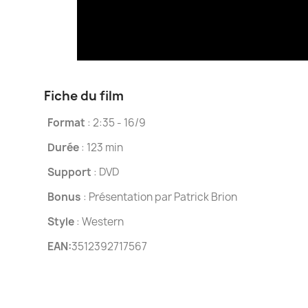
Fiche du film
Format
: 2:35 - 16/9
Durée
: 123 min
Support
: DVD
Bonus
: Présentation par Patrick Brion
Style
: Western
EAN:
3512392717567