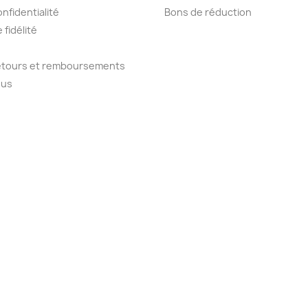
onfidentialité
Bons de réduction
fidélité
retours et remboursements
ous