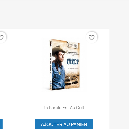
te_border
favorite_border
Aperçu rapide

La Parole Est Au Colt
AJOUTER AU PANIER