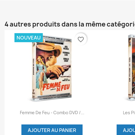
4 autres produits dans la même catégori
NOUVEAU
favorite_border
Aperçu rapide


Femme De Feu - Combo DVD /...
Les Pi
AJOUTER AU PANIER
AJOU