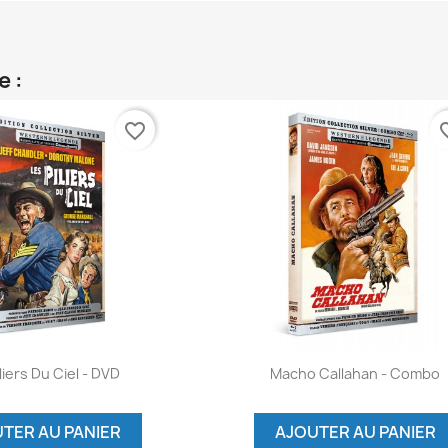
e :
favorite_border
favori
Aperçu rapide
Aperçu rapide

liers Du Ciel - DVD
Macho Callahan - Combo
TER AU PANIER
AJOUTER AU PANIER