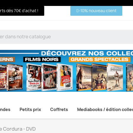
erts dès 70€ d'achat !
-10% nouveau client
ndes
Petits prix
Coffrets
Mediabooks / édition colle
e Cordura - DVD