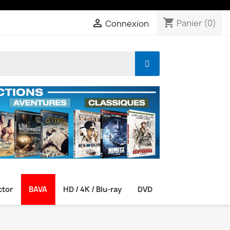
shopping_cart

Panier
(0)
Connexion
ctor
BAVA
HD / 4K / Blu-ray
DVD