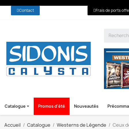
Contact
Frais de ports off
Catalogue
Promos d'été
Nouveautés
Précomma
Accueil
Catalogue
Westerns de Légende
Ceux d