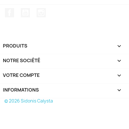
Facebook
YouTube
Instagram
PRODUITS

NOTRE SOCIÉTÉ

VOTRE COMPTE

INFORMATIONS
keyboard_arrow_down
© 2026 Sidonis Calysta