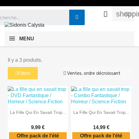
shoppi

(0)
MENU
Il y a 3 produits.
Filters
La Fille Qui En Savait Trop...
La Fille Qui En Savait Trop...
9,99 €
14,99 €
Offre pack de l'été
Offre pack de l'été