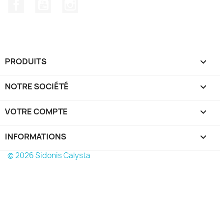
Facebook
YouTube
Instagram
PRODUITS

NOTRE SOCIÉTÉ

VOTRE COMPTE

INFORMATIONS
keyboard_arrow_down
© 2026 Sidonis Calysta