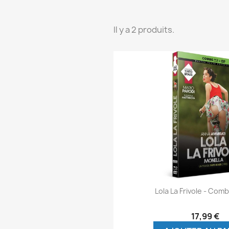
Il y a 2 produits.
Aperçu rap

Lola La Frivole - Comb
17,99 €