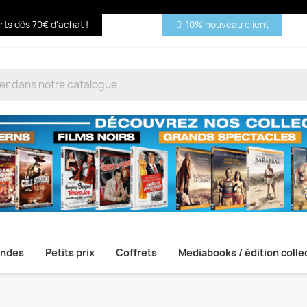
erts dès 70€ d'achat !
-10% nouveau client
ndes
Petits prix
Coffrets
Mediabooks / édition colle