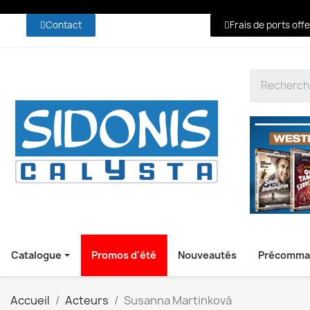
Contact
Frais de ports off
Catalogue
Promos d'été
Nouveautés
Précomma
Accueil
Acteurs
Susanna Martinková