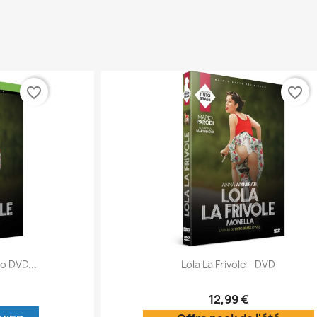
favorite_border
favorite_border
ide
Aperçu rapide

o DVD...
Lola La Frivole - DVD
12,99 €