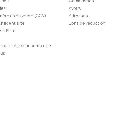
urisé
Commandes
les
Avoirs
nérales de vente (CGV)
Adresses
onfidentialité
Bons de réduction
fidélité
retours et remboursements
ous