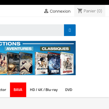
shopping_cart

Panier
(0)
Connexion
ctor
BAVA
HD / 4K / Blu-ray
DVD