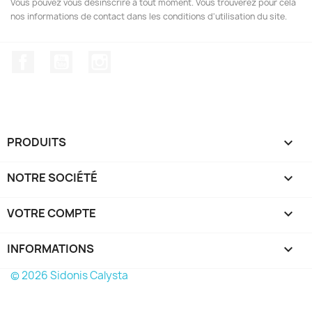
Vous pouvez vous désinscrire à tout moment. Vous trouverez pour cela
nos informations de contact dans les conditions d'utilisation du site.
Facebook
YouTube
Instagram
PRODUITS

NOTRE SOCIÉTÉ

VOTRE COMPTE

INFORMATIONS
keyboard_arrow_down
© 2026 Sidonis Calysta