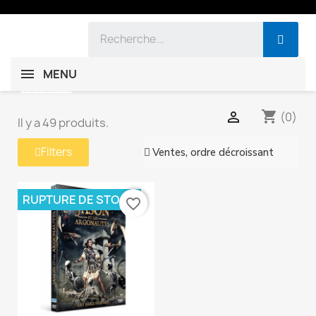
MENU
shopping_cart

(0)
Il y a 49 produits.
Filters
RUPTURE DE STOCK
favorite_border