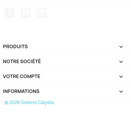
Facebook
YouTube
Instagram
PRODUITS

NOTRE SOCIÉTÉ

VOTRE COMPTE

INFORMATIONS
keyboard_arrow_down
© 2026 Sidonis Calysta