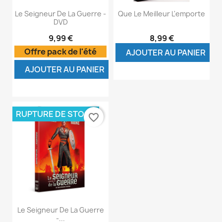
Le Seigneur De La Guerre -
Que Le Meilleur L'emporte
DVD
9,99 €
8,99 €
Offre pack de l'été
AJOUTER AU PANIER
AJOUTER AU PANIER
RUPTURE DE STOCK
favorite_border
Le Seigneur De La Guerre
-...