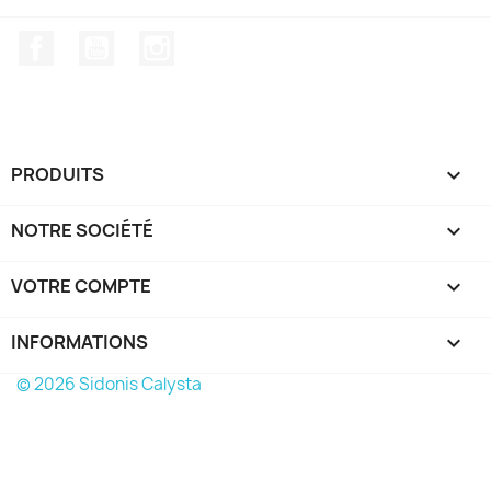
Facebook
YouTube
Instagram
PRODUITS

NOTRE SOCIÉTÉ

VOTRE COMPTE

INFORMATIONS
keyboard_arrow_down
© 2026 Sidonis Calysta