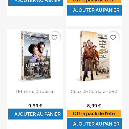
AJOUTER AU PANIER
AJOUTER AU PANIER
favorite_border
favorite_border
L'Etreinte Du Destin
Ceux De Cordura - DVD
9,99 €
8,99 €
Offre pack de l'été
AJOUTER AU PANIER
AJOUTER AU PANIER