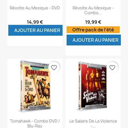
Révolte Au Mexique - DVD
Révolte Au Mexique -
Combo...
14,99 €
19,99 €
Offre pack de l'été
AJOUTER AU PANIER
AJOUTER AU PANIER
favorite_border
favorite_border
Tomahawk - Combo DVD /
Le Salaire De La Violence
Blu-Ray
-...