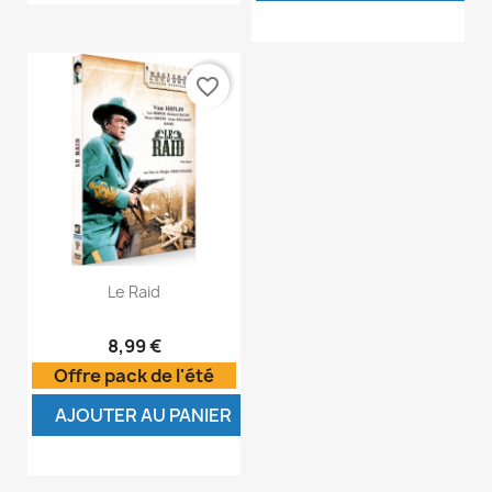
favorite_border
Le Raid
8,99 €
Offre pack de l'été
AJOUTER AU PANIER