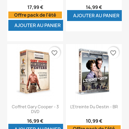
17,99 €
14,99 €
Offre pack de l'été
AJOUTER AU PANIER
AJOUTER AU PANIER
favorite_border
favorite_border
Coffret Gary Cooper - 3
L'Etreinte Du Destin - BR
DVD
16,99 €
10,99 €
Offre pack de l'été