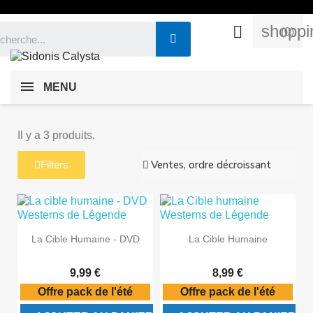
shoppi

(0)
MENU
Il y a 3 produits.
Filters
La Cible Humaine - DVD
La Cible Humaine
9,99 €
8,99 €
Offre pack de l'été
Offre pack de l'été