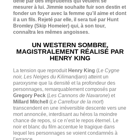
défié par des imprudents qui veulent se
mesurer à lui. Jimmie souhaite fuir son destin et
fonder un foyer avec la femme qu’il aime et dont
il a un fils. Rejeté par elle, il sera tué par Hunt
Bromley (Skip Homeier) qui, à son tour,
connaîtra les mêmes angoisses.
UN WESTERN SOMBRE,
MAGISTRALEMENT RÉALISÉ PAR
HENRY KING
La tension que reproduit
Henry King
(
Le Cygne
noir, Les Neiges du Kilimandjaro
) atteint un
paroxysme que la densité et la profondeur des
personnages, remarquablement composés par
Gregory Peck
(
Les Cannons de Navarone
) et
Millard Mitchell
(
Le Carrefour de la mort
)
transcendent en une irréversible descente vers une
mort annoncée, interdisant au héros la moindre
chance de repos, si ce n’est le repos éternel. Le
noir et blanc du film accentue le tragique dans
lequel les personnages se voient condamnés à
l’errance.