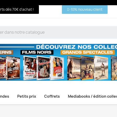
erts dès 70€ d'achat !
-10% nouveau client
ndes
Petits prix
Coffrets
Mediabooks / édition colle