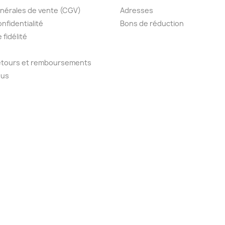
nérales de vente (CGV)
Adresses
onfidentialité
Bons de réduction
fidélité
retours et remboursements
ous