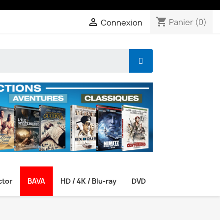
shopping_cart

Panier
(0)
Connexion
ctor
BAVA
HD / 4K / Blu-ray
DVD