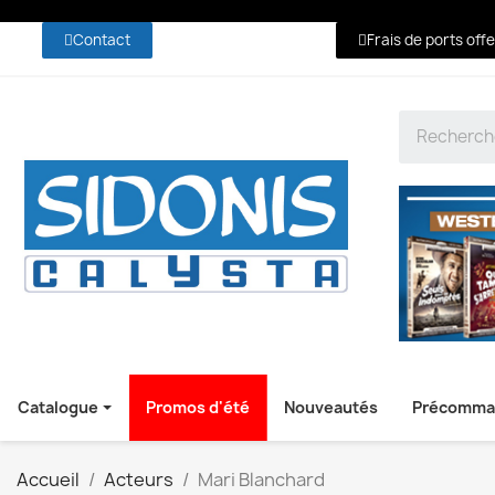
Contact
Frais de ports off
Catalogue
Promos d'été
Nouveautés
Précomma
Accueil
Acteurs
Mari Blanchard