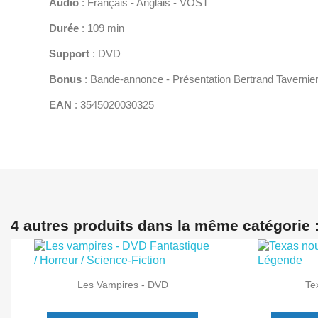
Audio
: Français - Anglais - VOST
Durée
: 109 min
Support
: DVD
Bonus
: Bande-annonce - Présentation Bertrand Tavernier
EAN
: 3545020030325
4 autres produits dans la même catégorie 


Aperçu rapide
Les Vampires - DVD
Te