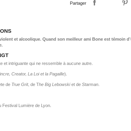
Partager
SONS
olent et alcoolique. Quand son meilleur ami Bone est témoin d’un
e.
NGT
te et intriguante qui ne ressemble à aucune autre.
ncre, Creator, La Loi et la Pagaille
).
ète de
True Grit
, de T
he Big Lebowski
et de
Starman
.
u Festival Lumière de Lyon.