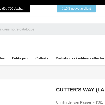
ts dès 70€ d'achat !
-10% nouveau client
des
Petits prix
Coffrets
Mediabooks / édition collector
CUTTER'S WAY (LA
Un film de
Ivan Passer
. - 1981