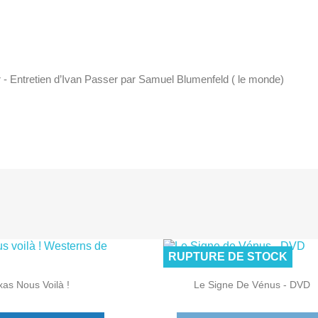
 - Entretien d’Ivan Passer par Samuel Blumenfeld ( le monde)
:
RUPTURE DE STOCK

Aperçu rapide
Aperçu rapide
xas Nous Voilà !
Le Signe De Vénus - DVD