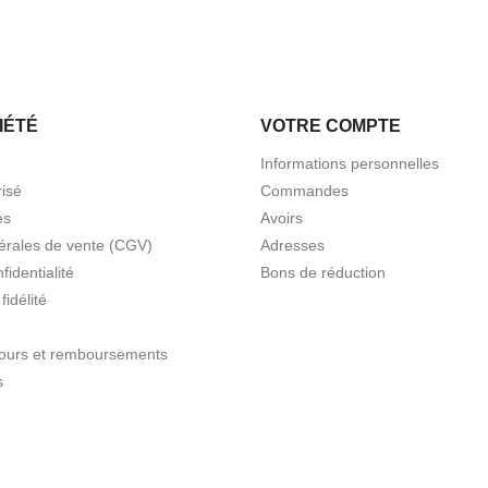
IÉTÉ
VOTRE COMPTE
Informations personnelles
isé
Commandes
es
Avoirs
érales de vente (CGV)
Adresses
fidentialité
Bons de réduction
idélité
etours et remboursements
s