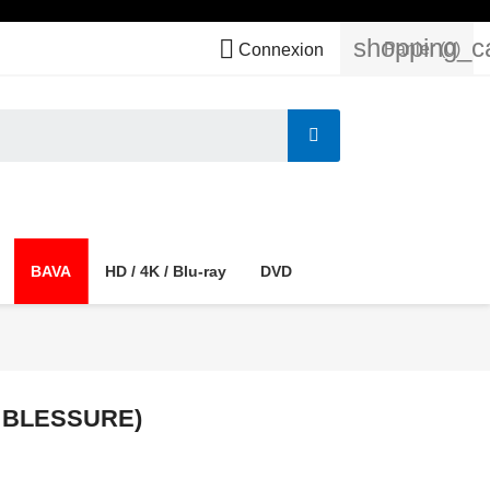
shopping_c

Panier
(0)
Connexion
BAVA
HD / 4K / Blu-ray
DVD
 BLESSURE)