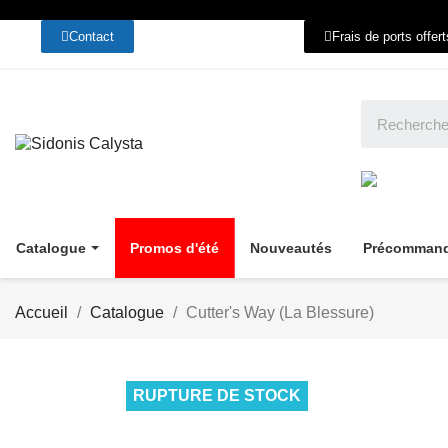
Contact
Frais de ports offer
Catalogue
Promos d'été
Nouveautés
Précomman
Accueil
Catalogue
Cutter's Way (La Blessure)
RUPTURE DE STOCK