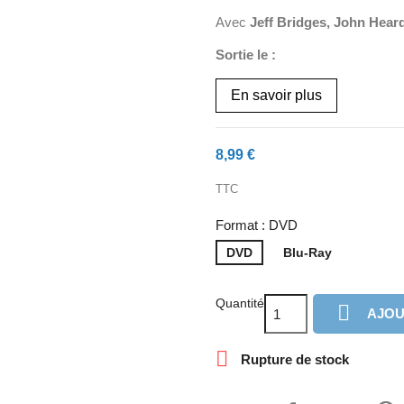
Avec
Jeff Bridges, John Heard
Sortie le :
En savoir plus
8,99 €
TTC
Format : DVD
DVD
Blu-Ray
Quantité

AJOU

Rupture de stock